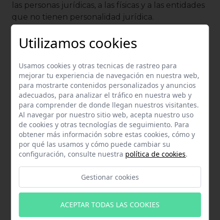
las personas jurídicas, a las físicas y a las entidades
que no tienen personalidad jurídica.
Además, para tener la condición de agricultor
Utilizamos cookies
activo también
habrá que acreditar que se es
titular de una explotación agraria que se
Usamos cookies y otras tecnicas de rastreo para
encuentre en España
. También debe ejercer una
mejorar tu experiencia de navegación en nuestra web,
actividad agraria, directa o indirectamente, pero
para mostrarte contenidos personalizados y anuncios
adecuados, para analizar el tráfico en nuestra web y
siempre bajo su control efectivo, asumiendo el
para comprender de donde llegan nuestros visitantes.
riesgo empresarial de la actividad agraria
Al navegar por nuestro sitio web, acepta nuestro uso
desarrollada.
de cookies y otras tecnologías de seguimiento. Para
obtener más información sobre estas cookies, cómo y
por qué las usamos y cómo puede cambiar su
SITUACIONES ESPECIALES
configuración, consulte nuestra
política de cookies
.
Existe un caso especial, el de las
comunidades
Gestionar cookies
bienes, herencias yacentes o comunidades de
herederos y sociedades civiles sin objeto
ACEPTAR TODAS LAS COOKIES
mercantil.
Al ser una agrupación de personas
físicas, podrán cumplir los
requisitos
de agricultor