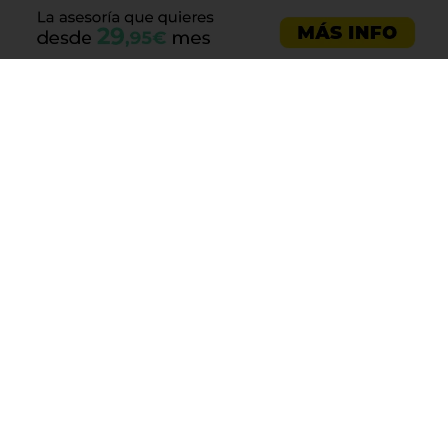
Asesoría emprendedores
Asesoría empresas
Asesoría laboral
Asesoría ecommerce
Asesoría Sevilla
Asesoría barata
Registro de marca
Servicios LOPD
Centro de ayuda
Aviso legal
Política de cookies
Política de privacidad