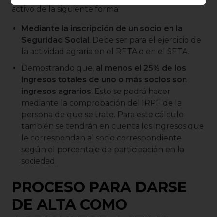
activo de la siguiente forma:
Mediante la inscripción de un socio en la
Seguridad Social
. Debe ser para el ejercicio de
la actividad agraria en el RETA o en el SETA.
Demostrando que,
al menos el 25% de los
ingresos totales de uno o más socios son
ingresos agrarios
. Esto se podrá hacer
mediante la comprobación del IRPF de la
persona de que se trate. Para este cálculo
también se tendrán en cuenta los ingresos que
le correspondan al socio correspondiente
según el porcentaje de participación en la
sociedad.
PROCESO PARA DARSE
DE ALTA COMO