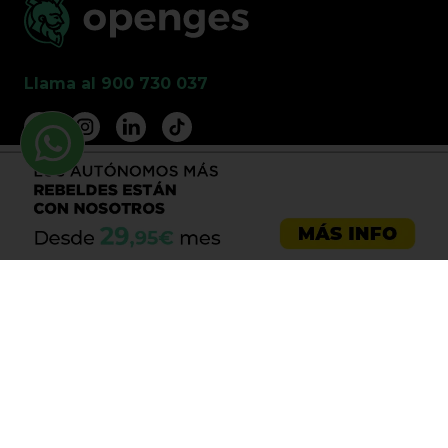
Llama al 900 730 037
Asesoría emprendedores
Asesoría empresas
Asesoría laboral
Asesoría ecommerce
Asesoría Sevilla
Asesoría barata
Registro de marca
Servicios LOPD