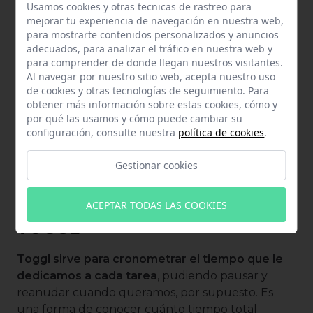
Usamos cookies y otras tecnicas de rastreo para
mejorar tu experiencia de navegación en nuestra web,
ANFIX
para mostrarte contenidos personalizados y anuncios
adecuados, para analizar el tráfico en nuestra web y
para comprender de donde llegan nuestros visitantes.
Una app esencial para autónomos que te
Al navegar por nuestro sitio web, acepta nuestro uso
permitirá tenerlo todo bajo control. Anfix es una
de cookies y otras tecnologías de seguimiento. Para
herramienta basada en la
contabilidad del
obtener más información sobre estas cookies, cómo y
por qué las usamos y cómo puede cambiar su
negocio
y los servicios que ofrece desde tu
configuración, consulte nuestra
política de cookies
.
smartphone. Esta aplicación de control de gastos
está aprobada por las cinco agencias tributarias
Gestionar cookies
españolas y tiene versión tanto para empresas
como para autónomos.
ACEPTAR TODAS LAS COOKIES
TOGGL
Toggl sirve para cronometrar el tiempo que le
dedicamos a cada tarea
, pudiendo pausar y
reanudar cuando queramos, por supuesto. Es
una forma de conocer cuánto tiempo total