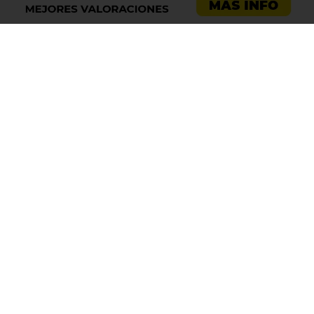
Asesoría emprendedores
Asesoría empresas
Asesoría laboral
Asesoría ecommerce
Asesoría Sevilla
Asesoría barata
Registro de marca
Servicios LOPD
Centro de ayuda
Aviso legal
Política de cookies
Política de privacidad
Declaración Responsable