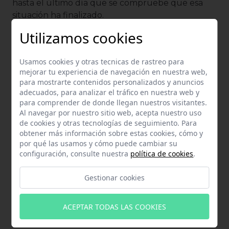
hasta el último día que se compruebe que esa
situación ha finalizado.
Utilizamos cookies
El expediente sancionador se iniciará por acta de
la Inspección de Trabajo y Seguridad Social,
correspondiendo la imposición de las sanciones al
Usamos cookies y otras tecnicas de rastreo para
mejorar tu experiencia de navegación en nuestra web,
Subdelegado del Gobierno.
para mostrarte contenidos personalizados y anuncios
adecuados, para analizar el tráfico en nuestra web y
Además de todo lo visto, tener trabajadores que
para comprender de donde llegan nuestros visitantes.
no tengan permiso de trabajo
puede dar lugar a
Al navegar por nuestro sitio web, acepta nuestro uso
otras responsabilidades
empresariales y de
de cookies y otras tecnologías de seguimiento. Para
Seguridad Social.
obtener más información sobre estas cookies, cómo y
por qué las usamos y cómo puede cambiar su
Puede imponerse como sanción accesoria la
configuración, consulte nuestra
política de cookies
.
clausura del establecimiento
o local desde seis
meses a cinco años.
Gestionar cookies
¿HAY SOLUCIÓN A
ACEPTAR TODAS LAS COOKIES
POSTERIORI?