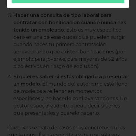
figura y otra, con sus gastos correspondientes.
Hacer una consulta de tipo laboral para
contratar con bonificación cuando nunca has
tenido un empleado
. Esto es muy específico
pero es una de esas dudas que pueden surgir
cuando haces tu primera contratación
aprovechando que existen bonificaciones (por
ejemplo para jóvenes, para mayores de 52 años
o colectivos en riesgo de exclusión).
Si quieres saber si estás obligado a presentar
un modelo
. El mundo del autónomo está lleno
de modelos a rellenar en momentos
específicos y no hacerlo conlleva sanciones. Un
gestor especializado te puede decir si tienes
que presentarlos y cuándo hacerlo.
Como ves se trata de casos muy concretos en los
que la consulta es específica y de una sola vez.