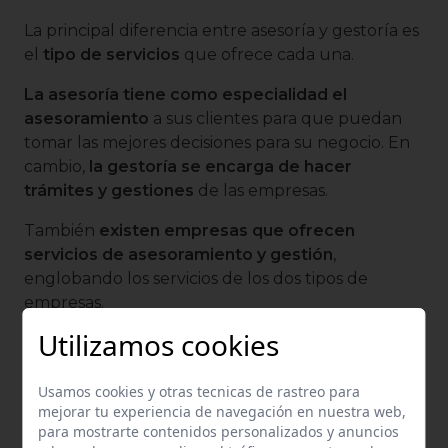
La principal diferencia entre asesoría y gestoría es
el
tipo de servicios
que ofrece cada una.
La asesoría tiene como especialidad el
asesoramiento
a sus clientes para que puedan
tomar las mejores decisiones para su negocio. En
cambio,
la gestoría se encarga de hacer
trámites y gestiones
de las empresas.
También
existen empresas que ofrecen
servicios de asesoramiento y gestión
,
englobando los servicios de los dos tipos de
empresas.
Utilizamos cookies
Por tanto, la principal diferencia entre asesoría y
gestoría es que
las gestorías no tienen por qué
ofrecer información y asesoramiento
a sus
Usamos cookies y otras tecnicas de rastreo para
mejorar tu experiencia de navegación en nuestra web,
clientes y se centran en la gestión documental de
para mostrarte contenidos personalizados y anuncios
sus negocios.