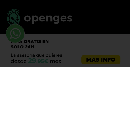
Llama al 900 730 037
Asesoría emprendedores
Asesoría empresas
Asesoría laboral
Asesoría ecommerce
Asesoría Sevilla
Asesoría barata
Registro de marca