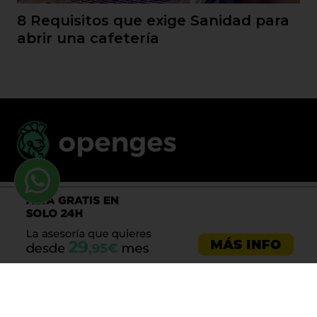
8 Requisitos que exige Sanidad para
abrir una cafetería
Llama al 900 730 037
Asesoría emprendedores
Asesoría empresas
Asesoría laboral