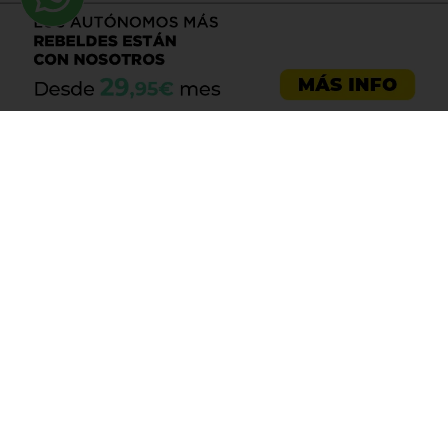
Llama al 900 730 037
Asesoría emprendedores
Asesoría empresas
Asesoría laboral
Asesoría ecommerce
Asesoría Sevilla
Asesoría barata
Registro de marca
Servicios LOPD
Centro de ayuda
Aviso legal