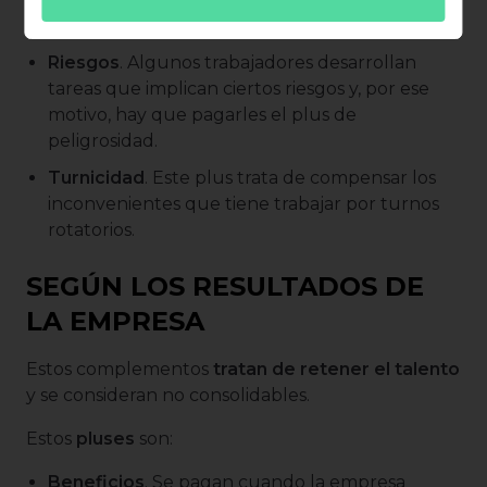
Canarias y Baleares.
Riesgos
. Algunos trabajadores desarrollan
tareas que implican ciertos riesgos y, por ese
motivo, hay que pagarles el plus de
peligrosidad.
Turnicidad
. Este plus trata de compensar los
inconvenientes que tiene trabajar por turnos
rotatorios.
SEGÚN LOS RESULTADOS DE
LA EMPRESA
Estos complementos
tratan de retener el talento
y se consideran no consolidables.
Estos
pluses
son:
Beneficios
. Se pagan cuando la empresa