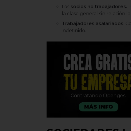
Los
socios no trabajadores.
P
la clase general sin relación l
Trabajadores asalariados
. C
indefinido.