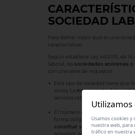
CARACTERÍSTI
SOCIEDAD LA
Para definir mejor qué es una socie
características.
Según establece Ley 44/2015, de 14 
laboral, las
sociedades anónimas o
con una serie de requisitos:
Este tipo de sociedad tiene que li
socios. La
mayor parte del capital
servicios retribuidos.
Utilizamos
El número mínimo de socios para c
Usamos cookies y o
forma obligatoria, dos de los soci
nuestra web, para 
constituir sociedades laborales
tráfico en nuestra
actividad, siempre que tengan una