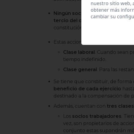
nuestro sitio web,
obtener más infor
Ningún socio podrá poseer acci
cambiar su configu
tercio del capital social
. Sin emb
constitución podrán repartirse el c
Estas acciones o participaciones se
Clase laboral
. Cuando sean pr
tiempo indefinido.
Clase general
. Para las restan
Se tiene que constituir, de forma 
beneficio de cada ejercicio
hasta
destinado a la compensación de p
Además, cuentan con
tres clase
Los
socios trabajadores
. Tie
vez, son propietarios de accion
conjunto estas supondrán más 