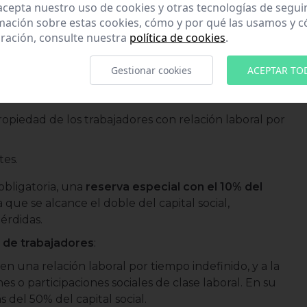
 acepta nuestro uso de cookies y otras tecnologías de segui
mación sobre estas cookies, cómo y por qué las usamos y
ones o participaciones que representen más de un
ración, consulte nuestra
política de cookies
.
argo, si solo tiene dos socios en el momento de la
apital social y los votos al 50%.
Gestionar cookies
ACEPTAR TO
 dividen en dos clases:
opiedad de los trabajadores con relación laboral por
tes.
obligatoria, una
reserva especial con el 10% del
 que se alcance el doble del capital social,
érdidas.
s de trabajadores
:
nen una relación laboral por tiempo indefinido, y a la
es o participaciones sociales de clase laboral. En su
del 50% del capital social.