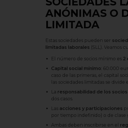
SOCIEDADES 
ANÓNIMAS O D
LIMITADA
Estas sociedades pueden ser
socied
limitadas laborales
(SLL). Veamos cuá
El número de socios mínimo es
2
Capital social mínimo
: 60.000 eur
caso de las primeras, el capital so
las sociedades limitadas se divide 
La
responsabilidad de los socios
dos casos.
Las
acciones y participaciones
pu
por tiempo indefinido) o de clase 
Ambas deben inscribirse en el
reg