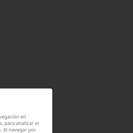
avegación en
 para analizar el
. Al navegar por