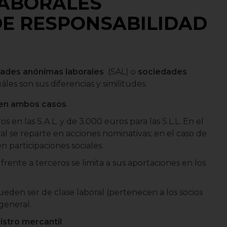
LABORALES
E RESPONSABILIDAD
ades anónimas laborales
(SAL) o
sociedades
les son sus diferencias y similitudes.
 en ambos casos
.
os en las S.A.L. y de 3.000 euros para las S.L.L. En el
cial se reparte en acciones nominativas; en el caso de
en participaciones sociales.
frente a terceros se limita a sus aportaciones en los
eden ser de clase laboral (pertenecen a los socios
general.
istro mercantil
.