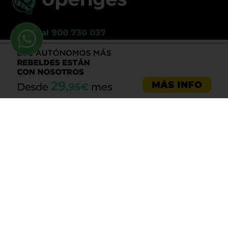
Llama al 900 730 037
Asesoría emprendedores
Asesoría empresas
Asesoría laboral
Asesoría ecommerce
Asesoría Sevilla
Asesoría barata
Registro de marca
Servicios LOPD