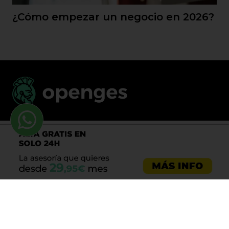
¿Cómo empezar un negocio en 2026?
Llama al 900 730 037
Asesoría emprendedores
Asesoría empresas
Asesoría laboral
Asesoría ecommerce