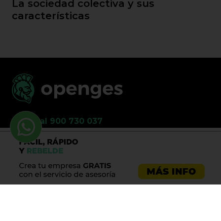
La sociedad colectiva y sus
características
Llama al 900 730 037
Asesoría emprendedores
Asesoría empresas
Asesoría laboral
Asesoría ecommerce