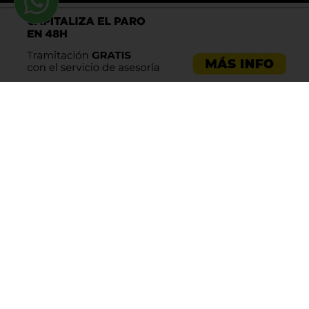
Llama al 900 730 037
Asesoría emprendedores
Asesoría empresas
Asesoría laboral
Asesoría ecommerce
Asesoría Sevilla
Asesoría barata
Registro de marca
Servicios LOPD
Centro de ayuda
Aviso legal