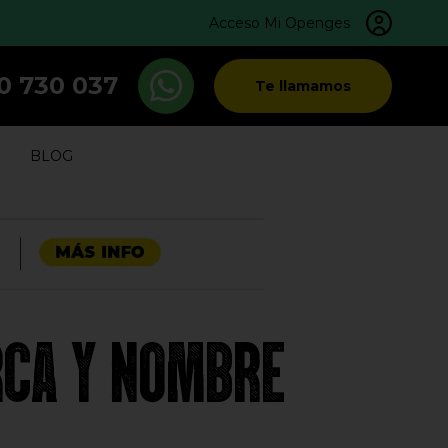
Acceso Mi Openges
0 730 037
Te llamamos
BLOG
RCA Y NOMBRE