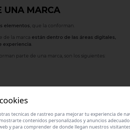
E UNA MARCA
os elementos
, que la conforman.
e de la marca
están dentro de las áreas digitales,
de experiencia
.
orman parte de una marca, son los siguientes:
 cookies
tras tecnicas de rastreo para mejorar tu experiencia de n
mostrarte contenidos personalizados y anuncios adecuados,
 web y para comprender de donde llegan nuestros visitantes