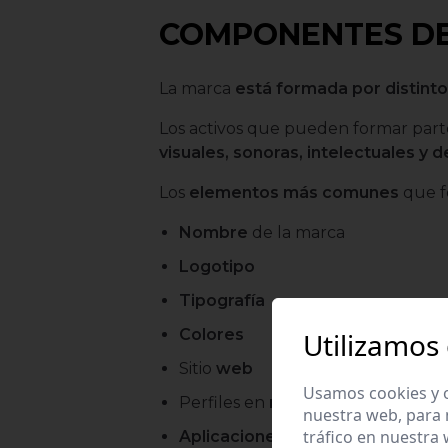
COMPONENTES D
La marca
está formada por distint
Los activos que pueden formar part
visuales, sonoras, intelectuales y 
Los
elementos más comunes
que f
Nombre
de la marca
Logotipo
Tipografía
Colores
Utilizamos
Sitio
web
Usamos cookies y o
Perfiles en
redes sociales
nuestra web, para 
tráfico en nuestra
Aplicaciones
móviles