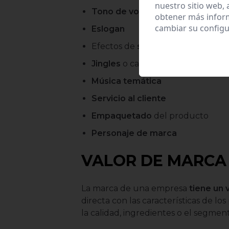
nuestro sitio web,
Tono de voz
de la marca
obtener más infor
cambiar su configu
Eslogan
Efectos de
sonido
Jingles
o canciones breves
Música temática
Servicio al cliente
Empaquetado
del producto
Personaje de marca
VALOR DE MARCA
La marca de una empresa
tiene un 
directa con las características de l
la calidad, ingredientes o el segment