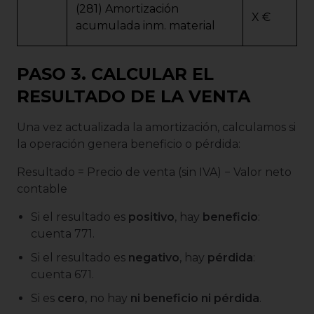
(281) Amortización
X €
acumulada inm. material
PASO 3. CALCULAR EL
RESULTADO DE LA VENTA
Una vez actualizada la amortización, calculamos si
la operación genera beneficio o pérdida:
Resultado = Precio de venta (sin IVA) − Valor neto
contable
Si el resultado es
positivo
, hay
beneficio
:
cuenta 771.
Si el resultado es
negativo
, hay
pérdida
:
cuenta 671.
Si es
cero
, no hay
ni beneficio ni pérdida
.