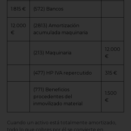
1.815 €
(572) Bancos
12.000
(2813) Amortización
€
acumulada maquinaria
12.000
(213) Maquinaria
€
(477) HP IVA repercutido
315 €
(771) Beneficios
1.500
procedentes del
€
inmovilizado material
Cuando un activo está totalmente amortizado,
todo lo que cobres por él se convierte en