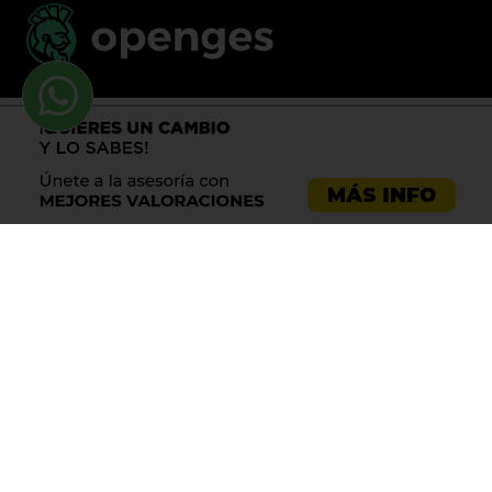
Llama al 900 730 037
Asesoría emprendedores
Asesoría empresas
Asesoría laboral
Asesoría ecommerce
Asesoría Sevilla
Asesoría barata
Registro de marca
Servicios LOPD