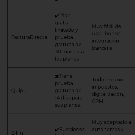
✔️Plan
gratis
Muy fácil de
limitado y
usar, buena
FacturaDirecta
prueba
integración
gratuita de
bancaria.
30 días para
los planes.
✖️Tiene
Todo en uno:
prueba
impuestos,
Quipu
gratuita de
digitalización,
14 días para
CRM.
sus planes.
Muy adaptado a
✔️Funciones
autónomos y
Billin