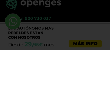
Llama al 900 730 037
Asesoría emprendedores
Asesoría empresas
Asesoría laboral
Asesoría ecommerce
Asesoría Sevilla
Asesoría barata
Registro de marca
Servicios LOPD