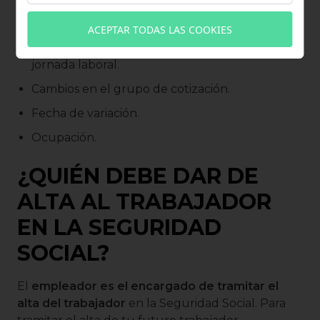
de un cambio en el contrato será de 3 días
naturales. Entre ellos se encuentran:
ACEPTAR TODAS LAS COOKIES
Cambios en el tipo de contrato o coeficiente de
jornada laboral.
Cambios en el grupo de cotización.
Fecha de variación.
Ocupación.
¿QUIÉN DEBE DAR DE
ALTA AL TRABAJADOR
EN LA SEGURIDAD
SOCIAL?
El
empleador es el encargado de tramitar el
alta del trabajador
en la Seguridad Social. Para