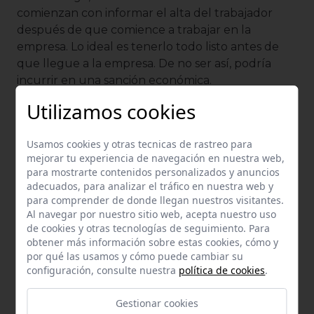
comienzan con informar el alta del trabajador
después de que comience a trabajar en la
empresa. Lo ideal es tenerlo todo listo antes de
que llegue a la empresa. De no ser así, podría
incurrir en una sanción económica.
Utilizamos cookies
Mucho
cuidado con confundir la Seguridad
Social con el SEPE
. Existe mucho
desconocimiento en este sentido, así que es mejor
Usamos cookies y otras tecnicas de rastreo para
mejorar tu experiencia de navegación en nuestra web,
aclararlo.
para mostrarte contenidos personalizados y anuncios
adecuados, para analizar el tráfico en nuestra web y
El SEPE da un plazo de 10 días para notificar el
para comprender de donde llegan nuestros visitantes.
alta del trabajador, mientras que en la Seguridad
Al navegar por nuestro sitio web, acepta nuestro uso
Social tienes que avisar antes de que comience a
de cookies y otras tecnologías de seguimiento. Para
trabajar. Aun así la fecha de alta que deberás
obtener más información sobre estas cookies, cómo y
indicar en el SEPE es el día en el que comenzó la
por qué las usamos y cómo puede cambiar su
configuración, consulte nuestra
política de cookies
.
relación laboral.
En cuanto al plazo para tramitar la baja o informar
Gestionar cookies