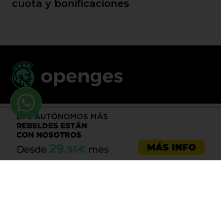
cuota y bonificaciones
Llama al 900 730 037
Asesoría emprendedores
Asesoría empresas
Asesoría laboral
Asesoría ecommerce