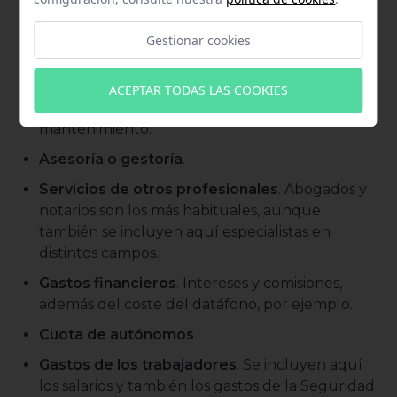
maquinaria y ordenadores.
Marketing y publicidad
. Tanto online como
Gestionar cookies
offline, incluyendo redes sociales, Google o
folletos.
ACEPTAR TODAS LAS COOKIES
Página web.
La creación, el diseño y el
mantenimiento.
Asesoría o gestoría
.
Servicios de otros profesionales
. Abogados y
notarios son los más habituales, aunque
también se incluyen aquí especialistas en
distintos campos.
Gastos financieros
. Intereses y comisiones,
además del coste del datáfono, por ejemplo.
Cuota de autónomos
.
Gastos de los trabajadores
. Se incluyen aquí
los salarios y también los gastos de la Seguridad