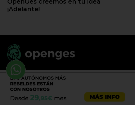
OpenGes creemos en tu idea
¡Adelante!
Llama al 900 730 037
Asesoría emprendedores
Asesoría empresas
Asesoría laboral
Asesoría ecommerce