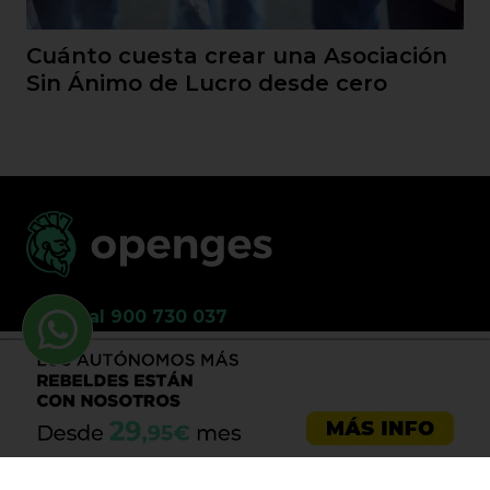
Cuánto cuesta crear una Asociación
Sin Ánimo de Lucro desde cero
Llama al 900 730 037
Asesoría emprendedores
Asesoría empresas