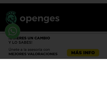
Llama al 900 730 037
Asesoría emprendedores
Asesoría empresas
Asesoría laboral
Asesoría ecommerce
Asesoría Sevilla
Asesoría barata
Registro de marca