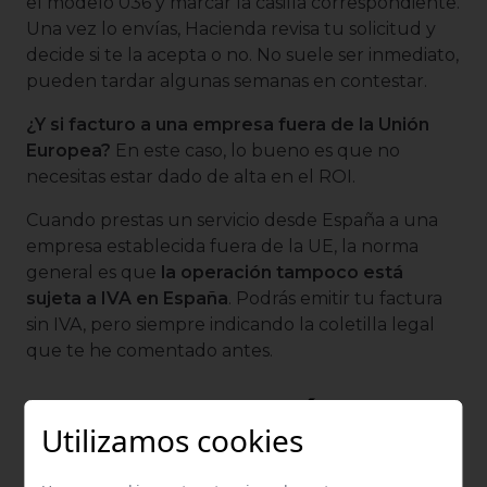
el modelo 036 y marcar la casilla correspondiente.
Una vez lo envías, Hacienda revisa tu solicitud y
decide si te la acepta o no. No suele ser inmediato,
pueden tardar algunas semanas en contestar.
¿Y si facturo a una empresa fuera de la Unión
Europea?
En este caso, lo bueno es que no
necesitas estar dado de alta en el ROI.
Cuando prestas un servicio desde España a una
empresa establecida fuera de la UE, la norma
general es que
la operación tampoco está
sujeta a IVA en España
. Podrás emitir tu factura
sin IVA, pero siempre indicando la coletilla legal
que te he comentado antes.
EJEMPLOS DE CÓMO
Utilizamos cookies
APLICAR EL IVA EN