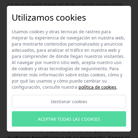
Lo que puede pasar es que cuando preguntas
esto a alguien te diga que no con contundencia,
Utilizamos cookies
pero esto es porque hasta 2020 los autónomos
societarios no tenían derecho a optar por la Tarifa
Usamos cookies y otras tecnicas de rastreo para
Plana durante los dos primeros años de actividad.
mejorar tu experiencia de navegación en nuestra web,
para mostrarte contenidos personalizados y anuncios
La motivación era que la bonificación estaba
adecuados, para analizar el tráfico en nuestra web y
hecha para personas físicas, no jurídicas y que los
para comprender de donde llegan nuestros visitantes.
autónomos societarios no tenían igualdad de
Al navegar por nuestro sitio web, acepta nuestro uso
de cookies y otras tecnologías de seguimiento. Para
condiciones ante los autónomos de toda la vida.
obtener más información sobre estas cookies, cómo y
por qué las usamos y cómo puede cambiar su
La situación cambió gracias a varias sentencias
configuración, consulte nuestra
política de cookies
.
del Tribunal Supremo
que sentaron
jurisprudencia e hicieron que ahora los
Gestionar cookies
autónomos societarios también puedan disfrutar
de una reducción de la cuota durante los
primeros meses de actividad.
ACEPTAR TODAS LAS COOKIES
Además,
todas aquellas personas que no
pudieron beneficiarse en su momento, tienen la