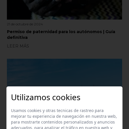
21 de octubre de 2024
Permiso de paternidad para los autónomos | Guía
definitiva
LEER MÁS
Utilizamos cookies
Usamos cookies y otras tecnicas de rastreo para
mejorar tu experiencia de navegación en nuestra web,
para mostrarte contenidos personalizados y anuncios
adecuados, para analizar el tráfico en nuestra web y