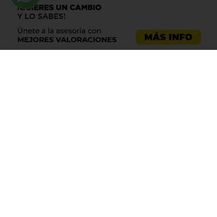
Llama al 900 730 037
Asesoría emprendedores
Asesoría empresas
Asesoría laboral
Asesoría ecommerce
Asesoría Sevilla
Asesoría barata
Registro de marca
Servicios LOPD
Centro de ayuda