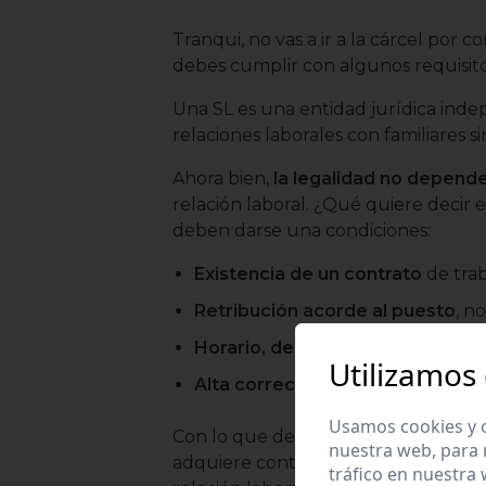
Tranqui, no vas a ir a la cárcel por c
debes cumplir con algunos requisitos
Una SL es una entidad jurídica inde
relaciones laborales con familiares s
Ahora bien,
la legalidad no depend
relación laboral. ¿Qué quiere decir 
deben darse una condiciones:
Existencia de un contrato
de trab
Retribución acorde al puesto
, n
Horario, dependencia y organiza
Utilizamos
Alta correcta en la Seguridad So
Usamos cookies y o
Con lo que deberás tener mil ojos es c
nuestra web, para 
adquiere control efectivo de la SL,
tráfico en nuestra