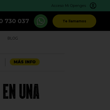
Acceso Mi Openges
0 730 037
Te llamamos
BLOG
 EN UNA