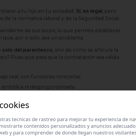
ontratar a tu hijo en tu sociedad.
Sí, es legal
, pero
 de la normativa laboral y de la Seguridad Social.
pendiente de sus socios, lo que permite establecer
in que, por sí solo, sea un problema.
e solo del parentesco
, sino de cómo se articula la
esto? Pues que para que la contratación sea válida
ajo real, con funciones concretas.
o simbólica ni desproporcionada.
ción
propios de un trabajador por cuenta ajena.
 cookies
cial
antes de iniciar la actividad.
tras tecnicas de rastreo para mejorar tu experiencia de n
on el control de la sociedad. Si el hijo tiene o
mostrarte contenidos personalizados y anuncios adecuados,
 la Seguridad Social puede entender que no existe
 web y para comprender de donde llegan nuestros visitantes