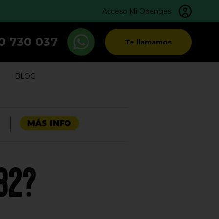
Acceso Mi Openges
0 730 037
Te llamamos
BLOG
32?