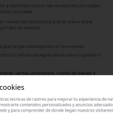
te a Hacienda conocer las operaciones vinculadas
ación vinculada.
er transacción económica que se realice entre
ún tipo de relación:
es que tengan participación en la empresa.
rol o influencias significativas sobre la gestión o
mpras, ventas, préstamos, cesión de bienes o
 cookies
ermite a Hacienda conocer
cómo interactúan entre sí
 son los socios y qué operaciones económicas se
tras tecnicas de rastreo para mejorar tu experiencia de n
correcta tributación de estas relaciones.
mostrarte contenidos personalizados y anuncios adecuados,
 web y para comprender de donde llegan nuestros visitantes