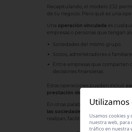
Recapitulando, el modelo 232 permi
de tu negocio. Pero qué es una oper
Una
operación vinculada
es cualqui
empresas o personas que tengan alg
Sociedades del mismo grupo.
Socios, administradores o familiar
Entre empresas que comparten cont
decisiones financieras.
Estas operaciones pueden incluir
co
prestación de servicios
.
Utilizamos
En otras palabras, el modelo 232 p
las sociedades vinculadas
, quiénes
Usamos cookies y o
realizan, facilitando el control y la 
nuestra web, para 
tráfico en nuestra