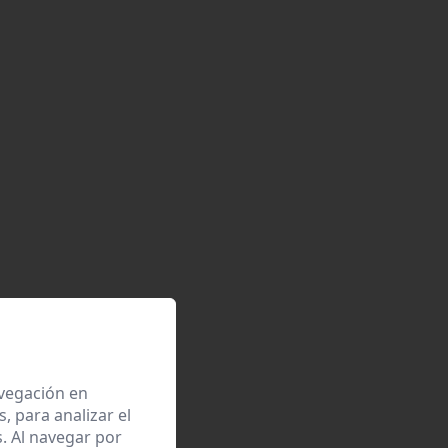
avegación en
 para analizar el
. Al navegar por