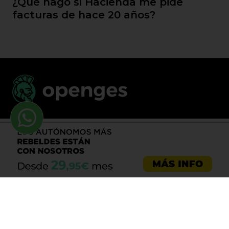
¿Qué hago si Hacienda me pide
facturas de hace 20 años?
Llama al 900 730 037
Asesoría emprendedores
Asesoría empresas
Asesoría laboral
Asesoría ecommerce