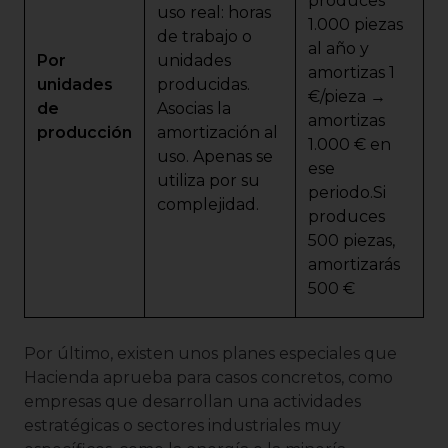
produces
uso real: horas
1.000 piezas
de trabajo o
al año y
Por
unidades
amortizas 1
unidades
producidas.
€/pieza →
de
Asocias la
amortizas
producción
amortización al
1.000 € en
uso. Apenas se
ese
utiliza por su
periodo.Si
complejidad.
produces
500 piezas,
amortizarás
500 €
Por último, existen unos planes especiales que
Hacienda aprueba para casos concretos, como
empresas que desarrollan una actividades
estratégicas o sectores industriales muy