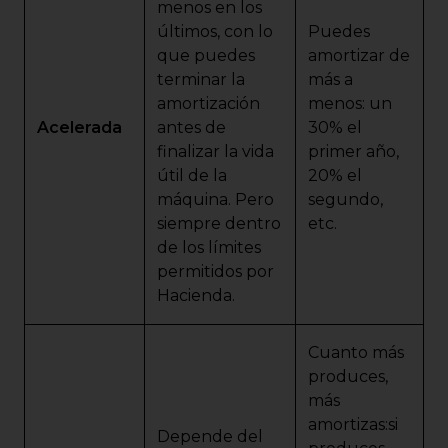
menos en los
últimos, con lo
Puedes
que puedes
amortizar de
terminar la
más a
amortización
menos: un
Acelerada
antes de
30% el
finalizar la vida
primer año,
útil de la
20% el
máquina. Pero
segundo,
siempre dentro
etc.
de los límites
permitidos por
Hacienda.
Cuanto más
produces,
más
amortizas:si
Depende del