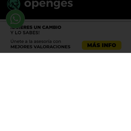
Llama al 900 730 037
Asesoría emprendedores
Asesoría empresas
Asesoría laboral
Asesoría ecommerce
Asesoría Sevilla
Asesoría barata
Registro de marca
Servicios LOPD